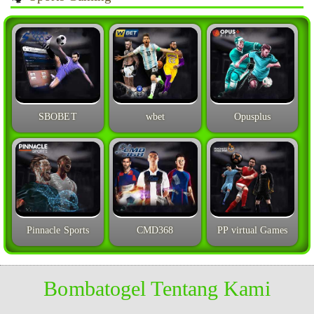
SBOBET
wbet
Opusplus
Pinnacle Sports
CMD368
PP virtual Games
Bombatogel Tentang Kami