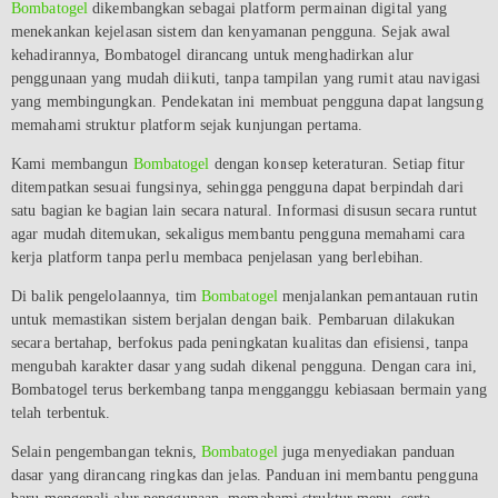
Bombatogel
dikembangkan sebagai platform permainan digital yang
menekankan kejelasan sistem dan kenyamanan pengguna. Sejak awal
kehadirannya, Bombatogel dirancang untuk menghadirkan alur
penggunaan yang mudah diikuti, tanpa tampilan yang rumit atau navigasi
yang membingungkan. Pendekatan ini membuat pengguna dapat langsung
memahami struktur platform sejak kunjungan pertama.
Kami membangun
Bombatogel
dengan konsep keteraturan. Setiap fitur
ditempatkan sesuai fungsinya, sehingga pengguna dapat berpindah dari
satu bagian ke bagian lain secara natural. Informasi disusun secara runtut
agar mudah ditemukan, sekaligus membantu pengguna memahami cara
kerja platform tanpa perlu membaca penjelasan yang berlebihan.
Di balik pengelolaannya, tim
Bombatogel
menjalankan pemantauan rutin
untuk memastikan sistem berjalan dengan baik. Pembaruan dilakukan
secara bertahap, berfokus pada peningkatan kualitas dan efisiensi, tanpa
mengubah karakter dasar yang sudah dikenal pengguna. Dengan cara ini,
Bombatogel terus berkembang tanpa mengganggu kebiasaan bermain yang
telah terbentuk.
Selain pengembangan teknis,
Bombatogel
juga menyediakan panduan
dasar yang dirancang ringkas dan jelas. Panduan ini membantu pengguna