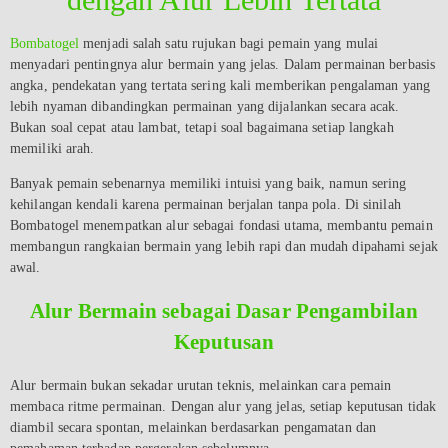
Bombatogel
menjadi salah satu rujukan bagi pemain yang mulai
menyadari pentingnya alur bermain yang jelas. Dalam permainan berbasis
angka, pendekatan yang tertata sering kali memberikan pengalaman yang
lebih nyaman dibandingkan permainan yang dijalankan secara acak.
Bukan soal cepat atau lambat, tetapi soal bagaimana setiap langkah
memiliki arah.
Banyak pemain sebenarnya memiliki intuisi yang baik, namun sering
kehilangan kendali karena permainan berjalan tanpa pola. Di sinilah
Bombatogel menempatkan alur sebagai fondasi utama, membantu pemain
membangun rangkaian bermain yang lebih rapi dan mudah dipahami sejak
awal.
Alur Bermain sebagai Dasar Pengambilan
Keputusan
Alur bermain bukan sekadar urutan teknis, melainkan cara pemain
membaca ritme permainan. Dengan alur yang jelas, setiap keputusan tidak
diambil secara spontan, melainkan berdasarkan pengamatan dan