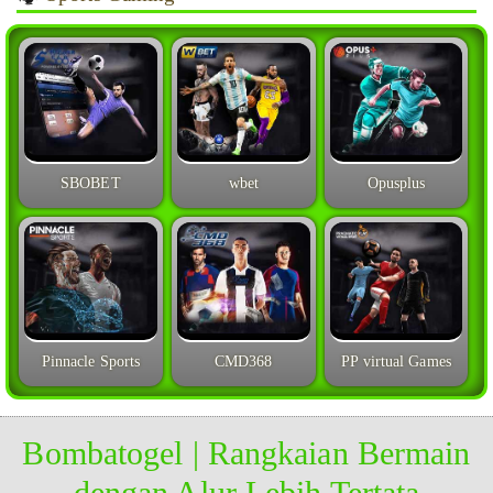
SBOBET
wbet
Opusplus
Pinnacle Sports
CMD368
PP virtual Games
Bombatogel | Rangkaian Bermain
dengan Alur Lebih Tertata