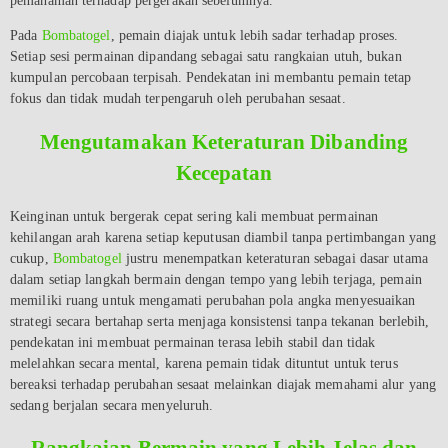
pemahaman terhadap pergerakan sebelumnya.
Pada
Bombatogel
, pemain diajak untuk lebih sadar terhadap proses.
Setiap sesi permainan dipandang sebagai satu rangkaian utuh, bukan
kumpulan percobaan terpisah. Pendekatan ini membantu pemain tetap
fokus dan tidak mudah terpengaruh oleh perubahan sesaat.
Mengutamakan Keteraturan Dibanding
Kecepatan
Keinginan untuk bergerak cepat sering kali membuat permainan
kehilangan arah karena setiap keputusan diambil tanpa pertimbangan yang
cukup,
Bombatogel
justru menempatkan keteraturan sebagai dasar utama
dalam setiap langkah bermain dengan tempo yang lebih terjaga, pemain
memiliki ruang untuk mengamati perubahan pola angka menyesuaikan
strategi secara bertahap serta menjaga konsistensi tanpa tekanan berlebih,
pendekatan ini membuat permainan terasa lebih stabil dan tidak
melelahkan secara mental, karena pemain tidak dituntut untuk terus
bereaksi terhadap perubahan sesaat melainkan diajak memahami alur yang
sedang berjalan secara menyeluruh.