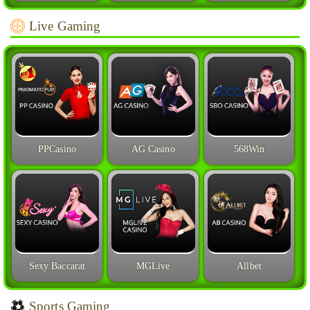
Live Gaming
PPCasino
AG Casino
568Win
Sexy Baccarat
MGLive
Allbet
Sports Gaming