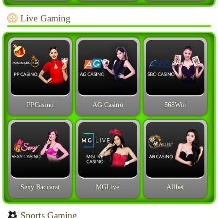
Live Gaming
PPCasino
AG Casino
568Win
Sexy Baccarat
MGLive
Allbet
Sports Gaming