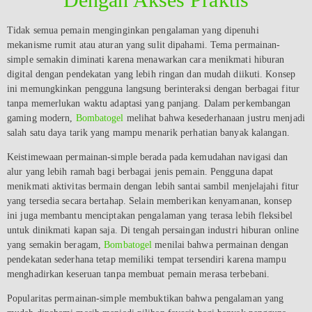
Tidak semua pemain menginginkan pengalaman yang dipenuhi
mekanisme rumit atau aturan yang sulit dipahami. Tema permainan-
simple semakin diminati karena menawarkan cara menikmati hiburan
digital dengan pendekatan yang lebih ringan dan mudah diikuti. Konsep
ini memungkinkan pengguna langsung berinteraksi dengan berbagai fitur
tanpa memerlukan waktu adaptasi yang panjang. Dalam perkembangan
gaming modern,
Bombatogel
melihat bahwa kesederhanaan justru menjadi
salah satu daya tarik yang mampu menarik perhatian banyak kalangan.
Keistimewaan permainan-simple berada pada kemudahan navigasi dan
alur yang lebih ramah bagi berbagai jenis pemain. Pengguna dapat
menikmati aktivitas bermain dengan lebih santai sambil menjelajahi fitur
yang tersedia secara bertahap. Selain memberikan kenyamanan, konsep
ini juga membantu menciptakan pengalaman yang terasa lebih fleksibel
untuk dinikmati kapan saja. Di tengah persaingan industri hiburan online
yang semakin beragam,
Bombatogel
menilai bahwa permainan dengan
pendekatan sederhana tetap memiliki tempat tersendiri karena mampu
menghadirkan keseruan tanpa membuat pemain merasa terbebani.
Popularitas permainan-simple membuktikan bahwa pengalaman yang