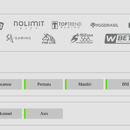
namon
Permata
Mandiri
BNI
lkomsel
Axis