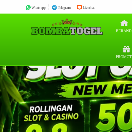
Whatsapp
Telegram
Livechat
BERAND
PROMOT