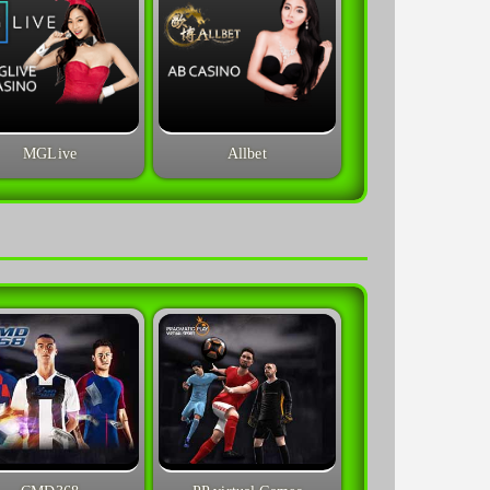
MGLive
Allbet