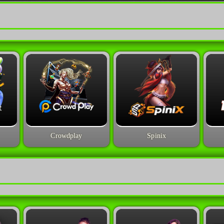
Crowdplay
Spinix