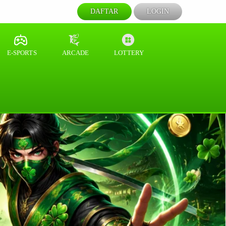
DAFTAR
LOGIN
E-SPORTS
ARCADE
LOTTERY