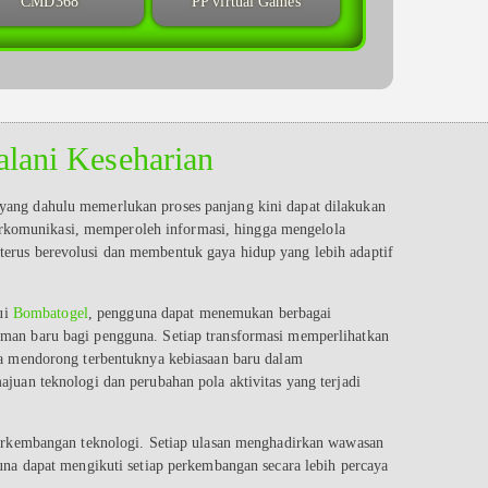
CMD368
PP virtual Games
alani Keseharian
yang dahulu memerlukan proses panjang kini dapat dilakukan
berkomunikasi, memperoleh informasi, hingga mengelola
rus berevolusi dan membentuk gaya hidup yang lebih adaptif
ui
Bombatogel
, pengguna dapat menemukan berbagai
man baru bagi pengguna. Setiap transformasi memperlihatkan
ga mendorong terbentuknya kebiasaan baru dalam
uan teknologi dan perubahan pola aktivitas yang terjadi
perkembangan teknologi. Setiap ulasan menghadirkan wawasan
una dapat mengikuti setiap perkembangan secara lebih percaya