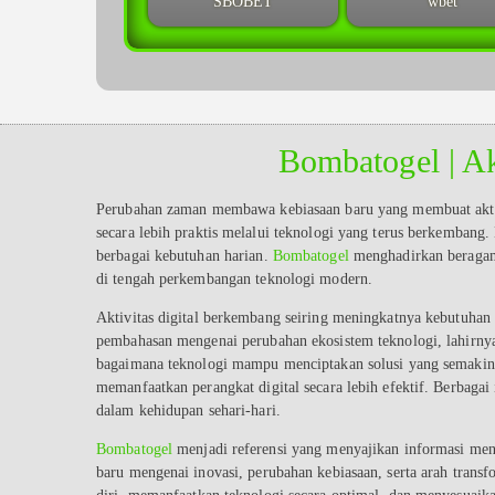
SBOBET
wbet
Bombatogel | Ak
Perubahan zaman membawa kebiasaan baru yang membuat aktivi
secara lebih praktis melalui teknologi yang terus berkembang
berbagai kebutuhan harian.
Bombatogel
menghadirkan beragam 
di tengah perkembangan teknologi modern.
Aktivitas digital berkembang seiring meningkatnya kebutuhan 
pembahasan mengenai perubahan ekosistem teknologi, lahirny
bagaimana teknologi mampu menciptakan solusi yang semakin r
memanfaatkan perangkat digital secara lebih efektif. Berbag
dalam kehidupan sehari-hari.
Bombatogel
menjadi referensi yang menyajikan informasi men
baru mengenai inovasi, perubahan kebiasaan, serta arah tran