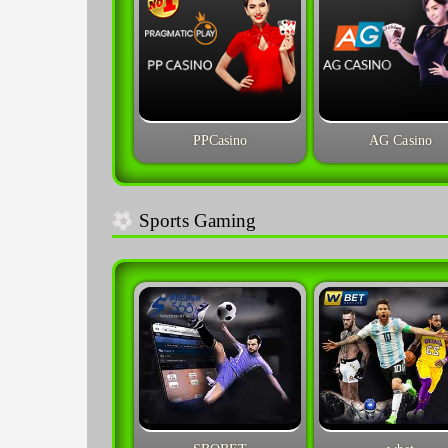
PPCasino
AG Casino
Sports Gaming