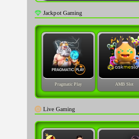
Jackpot Gaming
Pragmatic Play
AMB Slot
Live Gaming