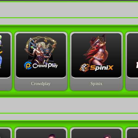
Crowdplay
Spinix