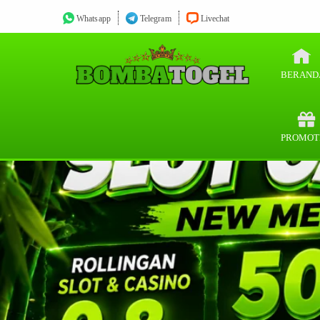
Whatsapp
Telegram
Livechat
BERAND
PROMOT